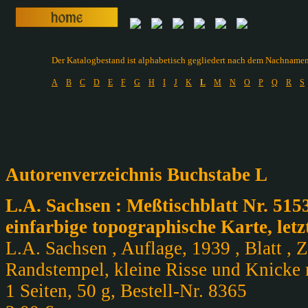
Der Katalogbestand ist alphabetisch gegliedert nach dem Nachnamen d
A
B
C
D
E
F
G
H
I
J
K
L
M
N
O
P
Q
R
S
Autorenverzeichnis Buchstabe L
L.A. Sachsen : Meßtischblatt Nr. 515
einfarbige topographische Karte, letz
L.A. Sachsen , Auflage, 1939 , Blatt , 
Randstempel, kleine Risse und Knicke m
1 Seiten, 50 g, Bestell-Nr. 8365