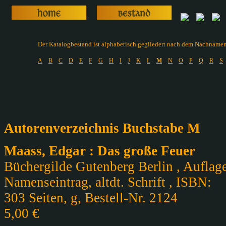
Der Katalogbestand ist alphabetisch gegliedert nach dem Nachnamen d
A
B
C
D
E
F
G
H
I
J
K
L
M
N
O
P
Q
R
S
Autorenverzeichnis Buchstabe M
Maass, Edgar : Das große Feuer
Büchergilde Gutenberg Berlin , Auflage
Namenseintrag, altdt. Schrift , ISBN:
303 Seiten, g, Bestell-Nr. 2124
5,00 €