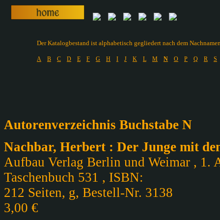
Der Katalogbestand ist alphabetisch gegliedert nach dem Nachnamen d
A
B
C
D
E
F
G
H
I
J
K
L
M
N
O
P
Q
R
S
Autorenverzeichnis Buchstabe N
Nachbar, Herbert : Der Junge mit de
Aufbau Verlag Berlin und Weimar , 1. A
Taschenbuch 531 , ISBN:
212 Seiten, g, Bestell-Nr. 3138
3,00 €