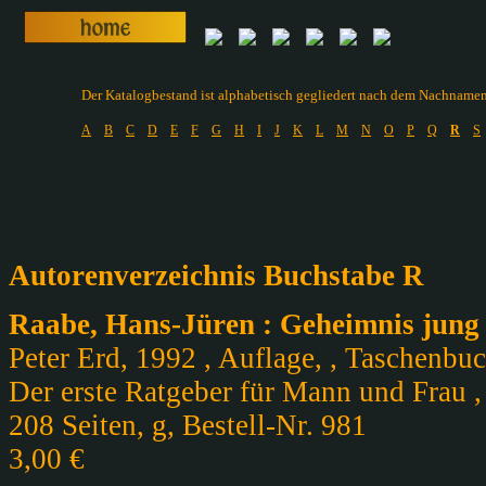
Der Katalogbestand ist alphabetisch gegliedert nach dem Nachnamen d
A
B
C
D
E
F
G
H
I
J
K
L
M
N
O
P
Q
R
S
Autorenverzeichnis Buchstabe R
Raabe, Hans-Jüren : Geheimnis jung
Peter Erd, 1992 , Auflage, , Taschenbuc
Der erste Ratgeber für Mann und Frau 
208 Seiten, g, Bestell-Nr. 981
3,00 €